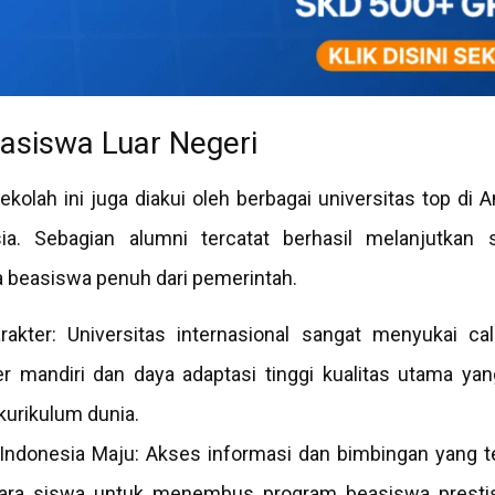
easiswa Luar Negeri
olah ini juga diakui oleh berbagai universitas top di A
sia. Sebagian alumni tercatat berhasil melanjutkan 
beasiswa penuh dari pemerintah.
rakter: Universitas internasional sangat menyukai c
er mandiri dan daya adaptasi tinggi kualitas utama ya
kurikulum dunia.
Indonesia Maju: Akses informasi dan bimbingan yang te
ra siswa untuk menembus program beasiswa prestisi