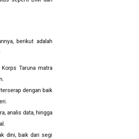
nya, berikut adalah
:
di Korps Taruna matra
n.
 terserap dengan baik
ri.
a, analis data, hingga
l.
 dini, baik dari segi