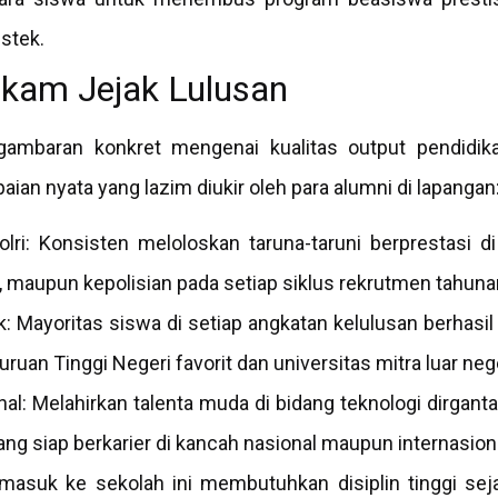
stek.
kam Jejak Lulusan
ambaran konkret mengenai kualitas output pendidikan
ian nyata yang lazim diukir oleh para alumni di lapangan
Polri: Konsisten meloloskan taruna-taruni berprestasi 
ut, maupun kepolisian pada setiap siklus rekrutmen tahuna
: Mayoritas siswa di setiap angkatan kelulusan berhasil
uruan Tinggi Negeri favorit dan universitas mitra luar nege
al: Melahirkan talenta muda di bidang teknologi dirgantar
ng siap berkarier di kancah nasional maupun internasiona
asuk ke sekolah ini membutuhkan disiplin tinggi sejak