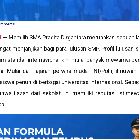
omments
d
— Memilih SMA Pradita Dirgantara merupakan sebuah la
at menjanjikan bagi para lulusan SMP. Profil lulusan s
lum standar internasional kini mulai banyak mewarnai be
ia. Mulai dari jajaran perwira muda TNI/Polri, ilmuwan 
iswa penuh di berbagai universitas internasional. Seba
hwa ijazah dari sekolah ini memiliki reputasi istimew
al.