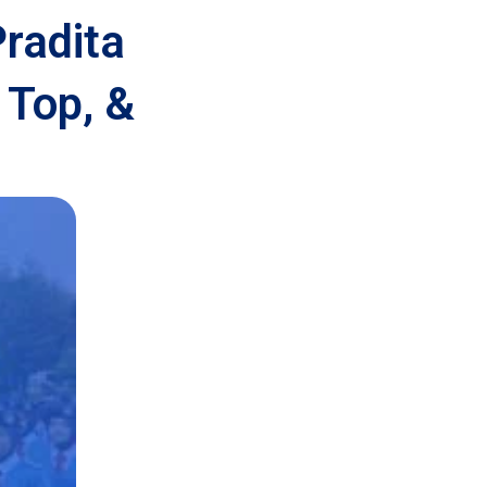
radita
 Top, &