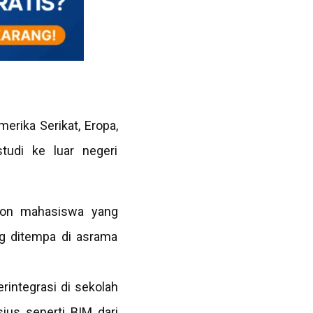
merika Serikat, Eropa,
studi ke luar negeri
alon mahasiswa yang
ng ditempa di asrama
rintegrasi di sekolah
us seperti BIM dari