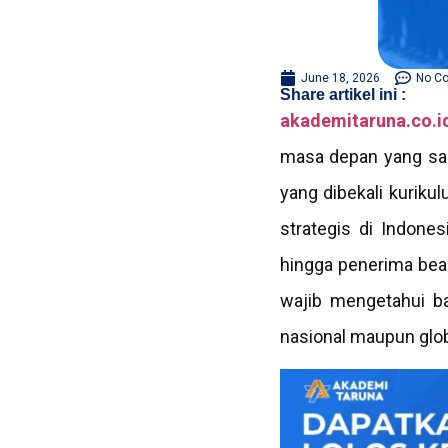
June 18, 2026
No C
Share artikel ini :
akademitaruna.co.i
masa depan yang sang
yang dibekali kuriku
strategis di Indones
hingga penerima beas
wajib mengetahui ba
nasional maupun glob