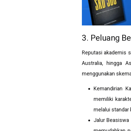
3. Peluang B
Reputasi akademis sek
Australia, hingga A
menggunakan skema 
Kemandirian Ka
memiliki karakt
melalui standar 
Jalur Beasiswa 
memudahkan pa