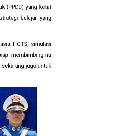
uk (PPDB) yang ketat
trategi belajar yang
basis HOTS, simulasi
a siap membimbingmu
a
sekarang juga untuk