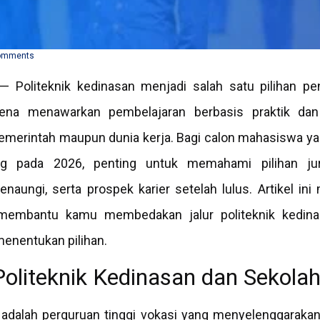
omments
 Politeknik kedinasan menjadi salah satu pilihan pe
rena menawarkan pembelajaran berbasis praktik dan
emerintah maupun dunia kerja. Bagi calon mahasiswa ya
g pada 2026, penting untuk memahami pilihan jur
naungi, serta prospek karier setelah lulus. Artikel in
 membantu kamu membedakan jalur politeknik kedin
enentukan pilihan.
oliteknik Kedinasan dan Sekola
n adalah perguruan tinggi vokasi yang menyelenggarakan