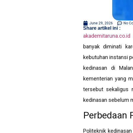
June 29, 2026
No C
Share artikel ini :
akademitaruna.co.id
—
banyak diminati ka
kebutuhan instansi p
kedinasan di Malan
kementerian yang me
tersebut sekaligus
kedinasan sebelum m
Perbedaan P
Politeknik kedinasa