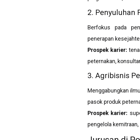
2. Penyuluhan 
Berfokus pada pen
penerapan kesejahte
Prospek karier:
tena
peternakan, konsulta
3. Agribisnis P
Menggabungkan ilmu 
pasok produk petern
Prospek karier:
supe
pengelola kemitraan,
Jurusan di P