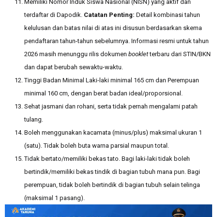
Memiliki Nomor Induk Siswa Nasional (NISN) yang aktif dan
terdaftar di Dapodik.
Catatan Penting:
Detail kombinasi tahun
kelulusan dan batas nilai di atas ini disusun berdasarkan skema
pendaftaran tahun-tahun sebelumnya. Informasi resmi untuk tahun
2026 masih menunggu rilis dokumen
booklet
terbaru dari STIN/BKN
dan dapat berubah sewaktu-waktu.
Tinggi Badan Minimal Laki-laki minimal 165 cm dan Perempuan
minimal 160 cm, dengan berat badan ideal/proporsional.
Sehat jasmani dan rohani, serta tidak pernah mengalami patah
tulang.
Boleh menggunakan kacamata (minus/plus) maksimal ukuran 1
(satu). Tidak boleh buta warna parsial maupun total.
Tidak bertato/memiliki bekas tato. Bagi laki-laki tidak boleh
bertindik/memiliki bekas tindik di bagian tubuh mana pun. Bagi
perempuan, tidak boleh bertindik di bagian tubuh selain telinga
(maksimal 1 pasang).