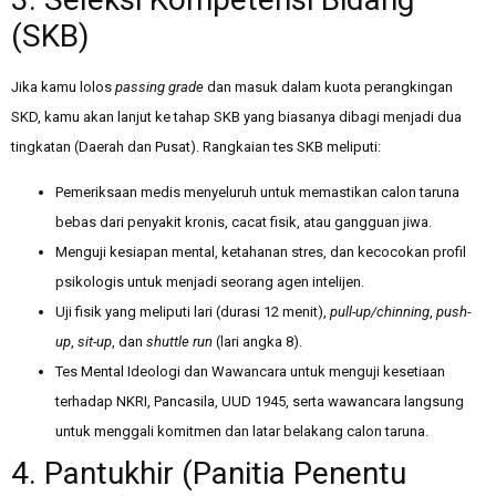
(SKB)
Jika kamu lolos
passing grade
dan masuk dalam kuota perangkingan
SKD, kamu akan lanjut ke tahap SKB yang biasanya dibagi menjadi dua
tingkatan (Daerah dan Pusat). Rangkaian tes SKB meliputi:
Pemeriksaan medis menyeluruh untuk memastikan calon taruna
bebas dari penyakit kronis, cacat fisik, atau gangguan jiwa.
Menguji kesiapan mental, ketahanan stres, dan kecocokan profil
psikologis untuk menjadi seorang agen intelijen.
Uji fisik yang meliputi lari (durasi 12 menit),
pull-up/chinning
,
push-
up
,
sit-up
, dan
shuttle run
(lari angka 8).
Tes Mental Ideologi dan Wawancara untuk menguji kesetiaan
terhadap NKRI, Pancasila, UUD 1945, serta wawancara langsung
untuk menggali komitmen dan latar belakang calon taruna.
4. Pantukhir (Panitia Penentu