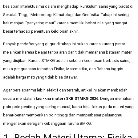
kesiapan intelektualmu dalam menghadapi kurikulum sains yang padat di
Sekolah Tinggi Meteorologi Klimatologi dan Geofisika. Tahap ini sering
kali menjadi “penyaring maut” karena memiliki bobot nilai yang sangat
besar terhadap penentuan kelolosan akhir.
Banyak pendaftar yang gugur di tahap ini bukan karena kurang pintar,
melainkan karena belajar tanpa arah dan tidak memahami batasan materi
yang diujikan. Karena STMKG adalah sekolah kedinasan berbasis sains,
maka penguasaan terhadap Fisika, Matematika, dan Bahasa Inggris
adalah harga mati yang tidak bisa ditawar.
Agar persiapanmu lebih efektif dan terarah, artikel ini akan membedah
secara mendalam
kisi-kisi materi SKB STMKG 2026
. Dengan memahami
poin-poin penting yang sering muncul, kamu bisa fokus pada materi yang
benar-benar memberikan poin tinggi dan memperbesar peluangmu
mengenakan seragam kebanggaan Taruna BMKG.
1. Bedah Materi Utama: Fisika