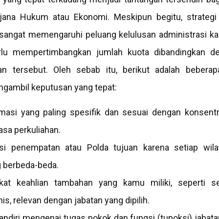
arjana Hukum atau Ekonomi. Meskipun begitu, strate
 sangat memengaruhi peluang kelulusan administrasi kam
erlu mempertimbangkan jumlah kuota dibandingkan den
n tersebut. Oleh sebab itu, berikut adalah beberap
ambil keputusan yang tepat:
rmasi yang paling spesifik dan sesuai dengan konsent
sa perkuliahan.
asi penempatan atau Polda tujuan karena setiap wila
 berbeda-beda.
fikat keahlian tambahan yang kamu miliki, seperti se
s, relevan dengan jabatan yang dipilih.
andiri mengenai tugas pokok dan fungsi (tupoksi) jabat