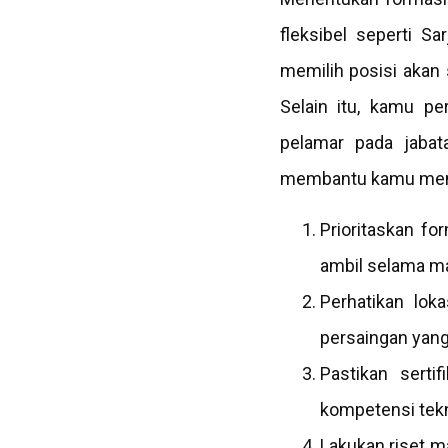
fleksibel seperti S
memilih posisi akan
Selain itu, kamu p
pelamar pada jabata
membantu kamu meng
Prioritaskan fo
ambil selama ma
Perhatikan lok
persaingan yang
Pastikan serti
kompetensi tekni
Lakukan riset m