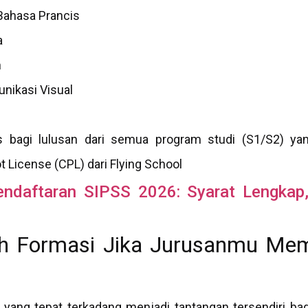
Bahasa Prancis
a
h
nikasi Visual
 bagi lulusan dari semua program studi (S1/S2) yang
 License (CPL) dari Flying School
endaftaran SIPSS 2026: Syarat Lengkap,
ih Formasi Jika Jurusanmu Memi
yang tepat terkadang menjadi tantangan tersendiri bagi