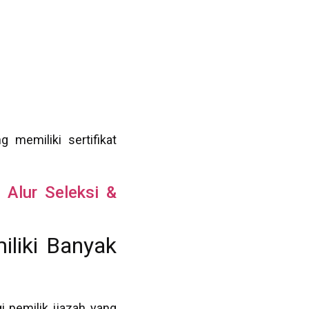
 memiliki sertifikat
 Alur Seleksi &
liki Banyak
 pemilik ijazah yang