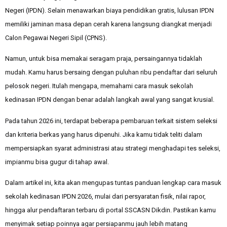
Negeri (IPDN)
. Selain menawarkan biaya pendidikan gratis, lulusan IPDN
memiliki jaminan masa depan cerah karena langsung diangkat menjadi
Calon Pegawai Negeri Sipil (CPNS).
Namun, untuk bisa memakai seragam praja, persaingannya tidaklah
mudah. Kamu harus bersaing dengan puluhan ribu pendaftar dari seluruh
pelosok negeri. Itulah mengapa, memahami
cara masuk sekolah
kedinasan IPDN
dengan benar adalah langkah awal yang sangat krusial.
Pada tahun 2026 ini, terdapat beberapa pembaruan terkait sistem seleksi
dan kriteria berkas yang harus dipenuhi. Jika kamu tidak teliti dalam
mempersiapkan syarat administrasi atau strategi menghadapi tes seleksi,
impianmu bisa gugur di tahap awal.
Dalam artikel ini, kita akan mengupas tuntas panduan lengkap
cara masuk
sekolah kedinasan IPDN 2026
, mulai dari persyaratan fisik, nilai rapor,
hingga alur pendaftaran terbaru di portal SSCASN Dikdin. Pastikan kamu
menyimak setiap poinnya agar persiapanmu jauh lebih matang