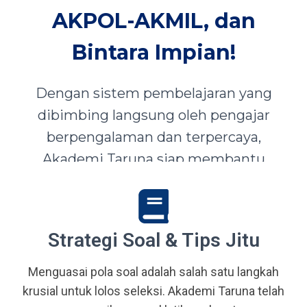
AKPOL-AKMIL, dan
Bintara Impian!
Dengan sistem pembelajaran yang
dibimbing langsung oleh pengajar
berpengalaman dan terpercaya,
Akademi Taruna siap membantu
siswa-siswi dari seluruh Indonesia
mewujudkan impian menjadi Taruna,
Abdi Negara, serta prajurit terbaik
Strategi Soal & Tips Jitu
bangsa.
Menguasai pola soal adalah salah satu langkah
krusial untuk lolos seleksi. Akademi Taruna telah