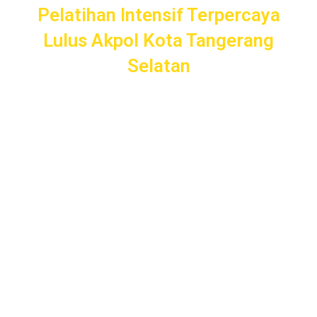
Pelatihan Intensif Terpercaya
Lulus Akpol Kota Tangerang
Selatan
Pelatihan Intensif
Taruna
bergaransi uang kembali dengan
layanan terbaik dan terlengkap di Kota Tangerang Selatan
mulai dari pendampingan pendaftaran/administrasi, seleksi
kemampuan dasar, kemampuan bidang, tes psikologi,
kesamaptaan dan wawancara.
Bimbel Akademi Taruna siap menjadi
#SahabatTaruna
untuk mendampingimu
SAMPAI LULUS
.
Program Bergaransi Uang
Kembali 100%