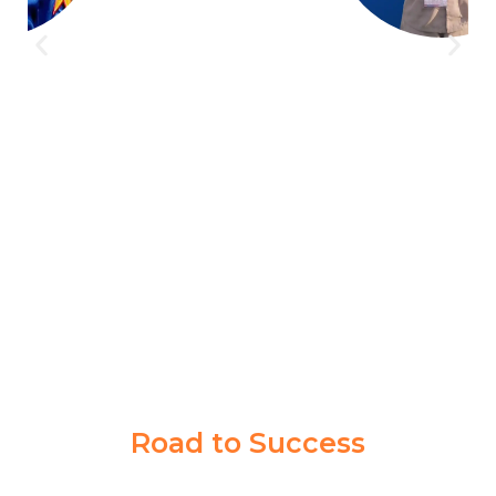
Bimbingan di Akademi Taruna gak cuma buat satu
orang, banyak siswa lain juga berhasil jadi taruna.
Program dan pengajarannya bener-bener ngebantu
persiapan tes di Kedinasan impianku
NABILLA KIRANA
PPI MADIUN
Road to Success