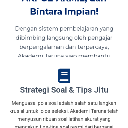
Bintara Impian!
Dengan sistem pembelajaran yang
dibimbing langsung oleh pengajar
berpengalaman dan terpercaya,
Akademi Taruna siap membantu
siswa-siswi dari seluruh Indonesia
mewujudkan impian menjadi Taruna,
Abdi Negara, serta prajurit terbaik
Strategi Soal & Tips Jitu
bangsa.
Menguasai pola soal adalah salah satu langkah
krusial untuk lolos seleksi. Akademi Taruna telah
menyusun ribuan soal latihan akurat yang
mencakup tipe-tipe soal resmi dari berbagai