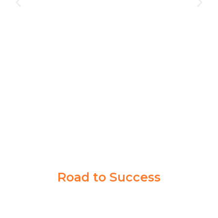
Bimbingan di Akademi Taruna gak cuma buat satu
orang, banyak siswa lain juga berhasil jadi taruna.
Program dan pengajarannya bener-bener ngebantu
persiapan tes di Kedinasan impianku
NABILLA KIRANA
PPI MADIUN
Road to Success