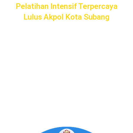
Pelatihan Intensif Terpercaya
Lulus Akpol Kota Subang
Pelatihan Intensif
Taruna
bergaransi uang kembali dengan
layanan terbaik dan terlengkap di Kota Subang mulai dari
pendampingan pendaftaran/administrasi, seleksi
kemampuan dasar, kemampuan bidang, tes psikologi,
kesamaptaan dan wawancara.
Bimbel Akademi Taruna siap menjadi
#SahabatTaruna
untuk mendampingimu
SAMPAI LULUS
.
Program Bergaransi Uang
Kembali 100%