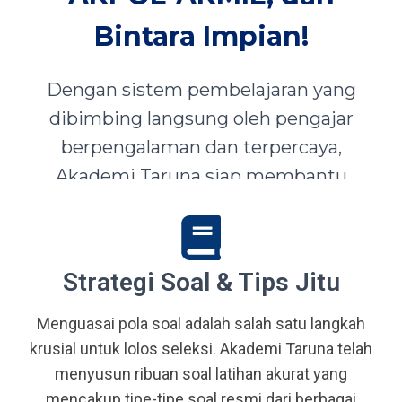
Bintara Impian!
Dengan sistem pembelajaran yang
dibimbing langsung oleh pengajar
berpengalaman dan terpercaya,
Akademi Taruna siap membantu
siswa-siswi dari seluruh Indonesia
mewujudkan impian menjadi Taruna,
Abdi Negara, serta prajurit terbaik
Strategi Soal & Tips Jitu
bangsa.
Menguasai pola soal adalah salah satu langkah
krusial untuk lolos seleksi. Akademi Taruna telah
menyusun ribuan soal latihan akurat yang
mencakup tipe-tipe soal resmi dari berbagai