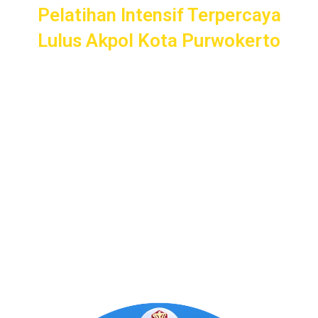
Pelatihan Intensif Terpercaya
Lulus Akpol Kota Purwokerto
Pelatihan Intensif
Taruna
bergaransi uang kembali dengan
layanan terbaik dan terlengkap di Kota Purwokerto mulai
dari pendampingan pendaftaran/administrasi, seleksi
kemampuan dasar, kemampuan bidang, tes psikologi,
kesamaptaan dan wawancara.
Bimbel Akademi Taruna siap menjadi
#SahabatTaruna
untuk mendampingimu
SAMPAI LULUS
.
Program Bergaransi Uang
Kembali 100%