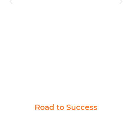
Akademi Taruna memberikan saya pengalaman yang
berharga dalam mencapai tujuan cita-cita saya. Guru
dan Coachnya sabar banget memberikan ilmu sampai
saya paham.
Syahrul Akbar
Taruna Akmil
Road to Success