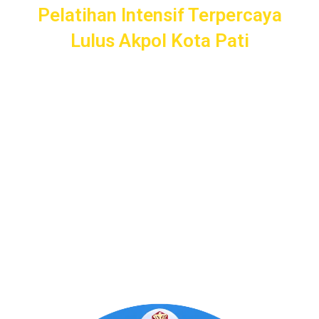
Pelatihan Intensif Terpercaya
Lulus Akpol Kota Pati
Pelatihan Intensif
Taruna
bergaransi uang kembali dengan
layanan terbaik dan terlengkap di Kota Pati mulai dari
pendampingan pendaftaran/administrasi, seleksi
kemampuan dasar, kemampuan bidang, tes psikologi,
kesamaptaan dan wawancara.
Bimbel Akademi Taruna siap menjadi
#SahabatTaruna
untuk mendampingimu
SAMPAI LULUS
.
Program Bergaransi Uang
Kembali 100%