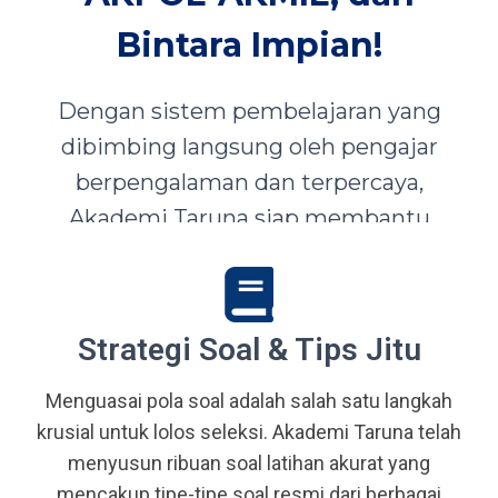
Bintara Impian!
Dengan sistem pembelajaran yang
dibimbing langsung oleh pengajar
berpengalaman dan terpercaya,
Akademi Taruna siap membantu
siswa-siswi dari seluruh Indonesia
mewujudkan impian menjadi Taruna,
Abdi Negara, serta prajurit terbaik
Strategi Soal & Tips Jitu
bangsa.
Menguasai pola soal adalah salah satu langkah
krusial untuk lolos seleksi. Akademi Taruna telah
menyusun ribuan soal latihan akurat yang
mencakup tipe-tipe soal resmi dari berbagai