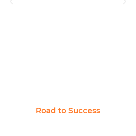
Terima kasih untuk coach dan guru terbaik di Akademi
Taruna. Bimbingannya sangat membantu, baik dalam
materi maupun dalam membangun kepercayaan diri.
Lolos Akpol, berkat mereka!
AGIL MUHAMMAD IHSAN
AKPOL
Road to Success