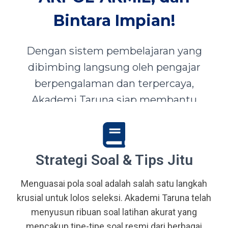
Bintara Impian!
Dengan sistem pembelajaran yang
dibimbing langsung oleh pengajar
berpengalaman dan terpercaya,
Akademi Taruna siap membantu
siswa-siswi dari seluruh Indonesia
mewujudkan impian menjadi Taruna,
Abdi Negara, serta prajurit terbaik
Strategi Soal & Tips Jitu
bangsa.
Menguasai pola soal adalah salah satu langkah
krusial untuk lolos seleksi. Akademi Taruna telah
menyusun ribuan soal latihan akurat yang
mencakup tipe-tipe soal resmi dari berbagai