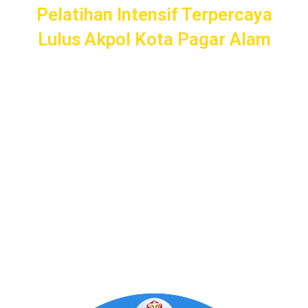
Pelatihan Intensif Terpercaya
Lulus Akpol Kota Pagar Alam
Pelatihan Intensif
Taruna
bergaransi uang kembali dengan
layanan terbaik dan terlengkap di Kota Pagar Alam mulai
dari pendampingan pendaftaran/administrasi, seleksi
kemampuan dasar, kemampuan bidang, tes psikologi,
kesamaptaan dan wawancara.
Bimbel Akademi Taruna siap menjadi
#SahabatTaruna
untuk mendampingimu
SAMPAI LULUS
.
Program Bergaransi Uang
Kembali 100%