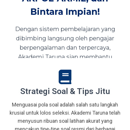
Bintara Impian!
Dengan sistem pembelajaran yang
dibimbing langsung oleh pengajar
berpengalaman dan terpercaya,
Akademi Taruna siap membantu
siswa-siswi dari seluruh Indonesia
mewujudkan impian menjadi Taruna,
Abdi Negara, serta prajurit terbaik
Strategi Soal & Tips Jitu
bangsa.
Menguasai pola soal adalah salah satu langkah
krusial untuk lolos seleksi. Akademi Taruna telah
menyusun ribuan soal latihan akurat yang
mencakup tipe-tipe soal resmi dari berbagai