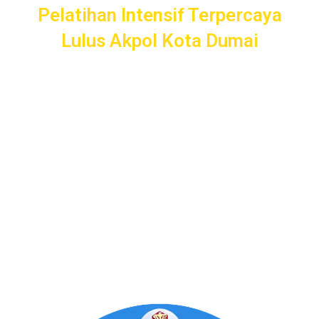
Pelatihan Intensif Terpercaya
Lulus Akpol Kota Dumai
Pelatihan Intensif
Taruna
bergaransi uang kembali dengan
layanan terbaik dan terlengkap di Kota Dumai mulai dari
pendampingan pendaftaran/administrasi, seleksi
kemampuan dasar, kemampuan bidang, tes psikologi,
kesamaptaan dan wawancara.
Bimbel Akademi Taruna siap menjadi
#SahabatTaruna
untuk mendampingimu
SAMPAI LULUS
.
Program Bergaransi Uang
Kembali 100%