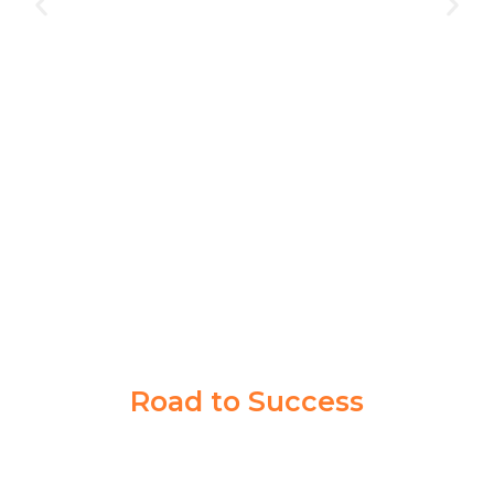
laman yang
Bimbingan di Akademi Taruna gak cuma buat s
 saya. Guru
orang, banyak siswa lain juga berhasil jadi tarun
ilmu sampai
Program dan pengajarannya bener-bener ngeban
persiapan tes di Kedinasan impianku
NABILLA KIRANA
PPI MADIUN
Road to Success