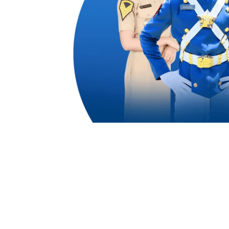
dengan
 dari
emampuan
n dan
na
untuk
1,50
ali
Alumni Akademi Taruna Berhasil