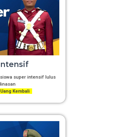
Intensif
siswa super intensif lulus
dinasan
 Uang Kembali