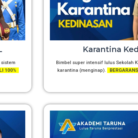
L
Karantina Ke
 sistem
Bimbel super intensif lulus Sekolah
LI 100%
karantina (menginap).
BERGARANSI