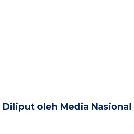
20
+
38
Provinsi di Layani
ngalaman
Diliput oleh Media Nasional​