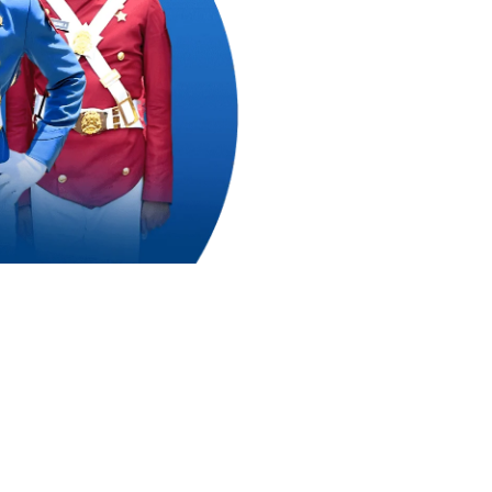
0
++
 Mengejar Cita-Citanya