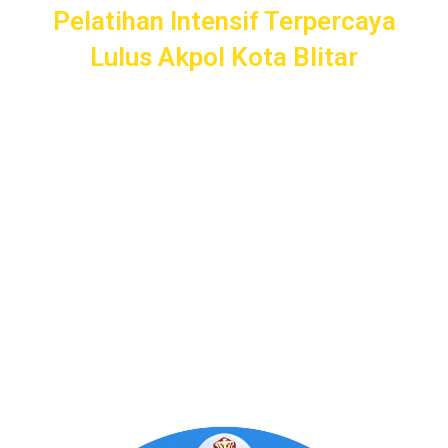
Pelatihan Intensif Terpercaya
Lulus Akpol Kota Blitar
Pelatihan Intensif
Taruna
bergaransi uang kembali dengan
layanan terbaik dan terlengkap di Kota Blitar mulai dari
pendampingan pendaftaran/administrasi, seleksi
kemampuan dasar, kemampuan bidang, tes psikologi,
kesamaptaan dan wawancara.
Bimbel Akademi Taruna siap menjadi
#SahabatTaruna
untuk mendampingimu
SAMPAI LULUS
.
Program Bergaransi Uang
Kembali 100%