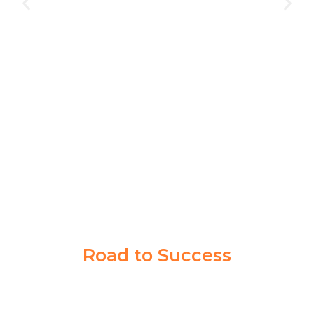
Akademi Taruna memberikan saya pengalaman yang
berharga dalam mencapai tujuan cita-cita saya. Guru
dan Coachnya sabar banget memberikan ilmu sampai
saya paham.
Syahrul Akbar
Taruna Akmil
Road to Success