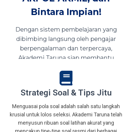
Bintara Impian!
Dengan sistem pembelajaran yang
dibimbing langsung oleh pengajar
berpengalaman dan terpercaya,
Akademi Taruna siap membantu
siswa-siswi dari seluruh Indonesia
mewujudkan impian menjadi Taruna,
Abdi Negara, serta prajurit terbaik
Strategi Soal & Tips Jitu
bangsa.
Menguasai pola soal adalah salah satu langkah
krusial untuk lolos seleksi. Akademi Taruna telah
menyusun ribuan soal latihan akurat yang
mencakup tipe-tipe soal resmi dari berbagai