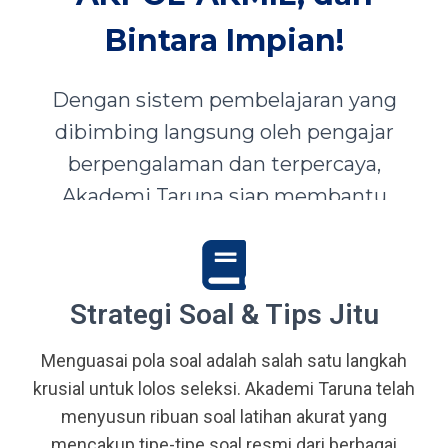
Bintara Impian!
Dengan sistem pembelajaran yang
dibimbing langsung oleh pengajar
berpengalaman dan terpercaya,
Akademi Taruna siap membantu
siswa-siswi dari seluruh Indonesia
mewujudkan impian menjadi Taruna,
Abdi Negara, serta prajurit terbaik
Strategi Soal & Tips Jitu
bangsa.
Menguasai pola soal adalah salah satu langkah
krusial untuk lolos seleksi. Akademi Taruna telah
menyusun ribuan soal latihan akurat yang
mencakup tipe-tipe soal resmi dari berbagai