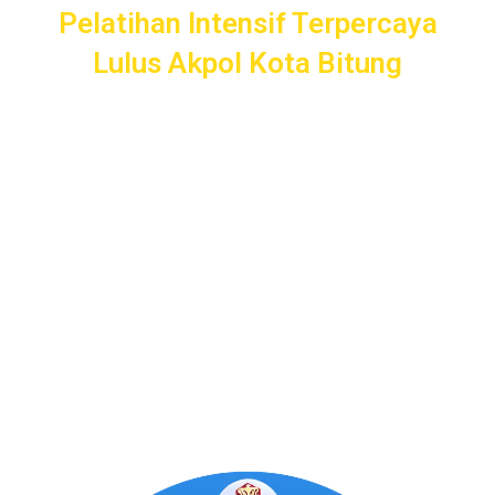
Pelatihan Intensif Terpercaya
Lulus Akpol Kota Bitung
Pelatihan Intensif
Taruna
bergaransi uang kembali dengan
layanan terbaik dan terlengkap di Kota Cirebon mulai dari
pendampingan pendaftaran/administrasi, seleksi
kemampuan dasar, kemampuan bidang, tes psikologi,
kesamaptaan dan wawancara.
Bimbel Akademi Taruna siap menjadi
#SahabatTaruna
untuk mendampingimu
SAMPAI LULUS
.
Program Bergaransi Uang
Kembali 100%