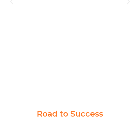
Bimbingan di Akademi Taruna gak cuma buat satu
orang, banyak siswa lain juga berhasil jadi taruna.
Program dan pengajarannya bener-bener ngebantu
persiapan tes di Kedinasan impianku
NABILLA KIRANA
PPI MADIUN
Road to Success