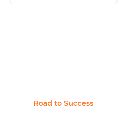
Akademi Taruna memberikan saya pengalaman yang
berharga dalam mencapai tujuan cita-cita saya. Guru
dan Coachnya sabar banget memberikan ilmu sampai
saya paham.
Syahrul Akbar
Taruna Akmil
Road to Success