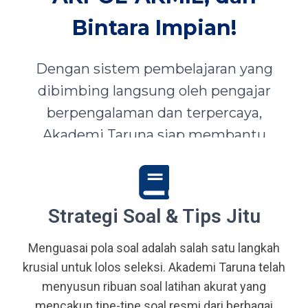
Bintara Impian!
Dengan sistem pembelajaran yang
dibimbing langsung oleh pengajar
berpengalaman dan terpercaya,
Akademi Taruna siap membantu
siswa-siswi dari seluruh Indonesia
mewujudkan impian menjadi Taruna,
Abdi Negara, serta prajurit terbaik
Strategi Soal & Tips Jitu
bangsa.
Menguasai pola soal adalah salah satu langkah
krusial untuk lolos seleksi. Akademi Taruna telah
menyusun ribuan soal latihan akurat yang
mencakup tipe-tipe soal resmi dari berbagai