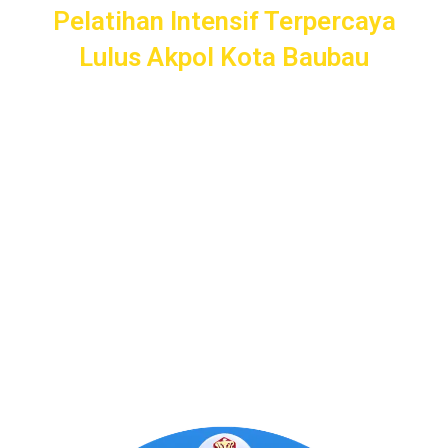
Pelatihan Intensif Terpercaya
Lulus Akpol Kota Baubau
Pelatihan Intensif
Taruna
bergaransi uang kembali dengan
layanan terbaik dan terlengkap di Kota Baubau mulai dari
pendampingan pendaftaran/administrasi, seleksi
kemampuan dasar, kemampuan bidang, tes psikologi,
kesamaptaan dan wawancara.
Bimbel Akademi Taruna siap menjadi
#SahabatTaruna
untuk mendampingimu
SAMPAI LULUS
.
Program Bergaransi Uang
Kembali 100%