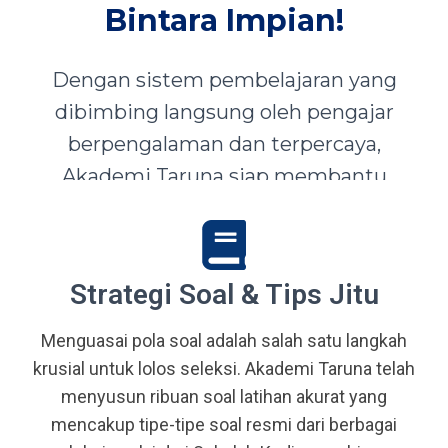
Bintara Impian!
Dengan sistem pembelajaran yang
dibimbing langsung oleh pengajar
berpengalaman dan terpercaya,
Akademi Taruna siap membantu
siswa-siswi dari seluruh Indonesia
mewujudkan impian menjadi Taruna,
Abdi Negara, serta prajurit terbaik
Strategi Soal & Tips Jitu
bangsa.
Menguasai pola soal adalah salah satu langkah
krusial untuk lolos seleksi. Akademi Taruna telah
menyusun ribuan soal latihan akurat yang
mencakup tipe-tipe soal resmi dari berbagai