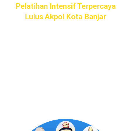
Pelatihan Intensif Terpercaya
Lulus Akpol Kota Banjar
Pelatihan Intensif
Taruna
bergaransi uang kembali dengan
layanan terbaik dan terlengkap di Kota Banjar mulai dari
pendampingan pendaftaran/administrasi, seleksi kemampuan
dasar, kemampuan bidang, tes psikologi, kesamaptaan dan
wawancara.
Bimbel Akademi Taruna siap menjadi
#SahabatTaruna
untuk mendampingimu
SAMPAI LULUS
.
Program Bergaransi Uang
Kembali 100%