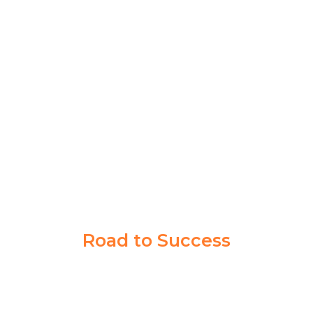
Akademi Taruna memberikan saya pengalaman yang
berharga dalam mencapai tujuan cita-cita saya. Guru
dan Coachnya sabar banget memberikan ilmu sampai
saya paham.
Syahrul Akbar
Taruna Akmil
Road to Success