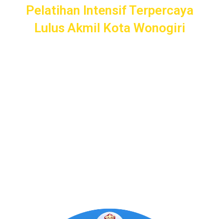
Pelatihan Intensif Terpercaya
Lulus Akmil Kota Wonogiri
Pelatihan Intensif
Taruna
bergaransi uang kembali dengan
layanan terbaik dan terlengkap di Kota Wonogiri mulai dari
pendampingan pendaftaran/administrasi, seleksi
kemampuan dasar, kemampuan bidang, tes psikologi,
kesamaptaan dan wawancara.
Bimbel Akademi Taruna siap menjadi
#SahabatTaruna
untuk mendampingimu
SAMPAI LULUS
.
Program Bergaransi Uang
Kembali 100%