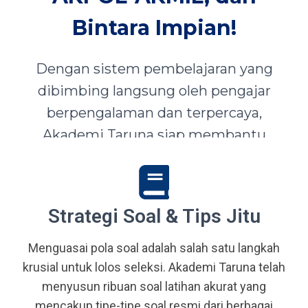
Bintara Impian!
Dengan sistem pembelajaran yang
dibimbing langsung oleh pengajar
berpengalaman dan terpercaya,
Akademi Taruna siap membantu
siswa-siswi dari seluruh Indonesia
mewujudkan impian menjadi Taruna,
Abdi Negara, serta prajurit terbaik
Strategi Soal & Tips Jitu
bangsa.
Menguasai pola soal adalah salah satu langkah
krusial untuk lolos seleksi. Akademi Taruna telah
menyusun ribuan soal latihan akurat yang
mencakup tipe-tipe soal resmi dari berbagai