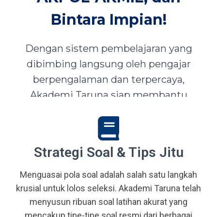
Bintara Impian!
Dengan sistem pembelajaran yang
dibimbing langsung oleh pengajar
berpengalaman dan terpercaya,
Akademi Taruna siap membantu
siswa-siswi dari seluruh Indonesia
mewujudkan impian menjadi Taruna,
Abdi Negara, serta prajurit terbaik
Strategi Soal & Tips Jitu
bangsa.
Menguasai pola soal adalah salah satu langkah
krusial untuk lolos seleksi. Akademi Taruna telah
menyusun ribuan soal latihan akurat yang
mencakup tipe-tipe soal resmi dari berbagai