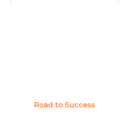
kan saya pengalaman yang
Bimbingan di Akademi Taruna 
tujuan cita-cita saya. Guru
orang, banyak siswa lain juga be
get memberikan ilmu sampai
Program dan pengajarannya ben
persiapan tes di Kedinasan imp
NABILLA KIRANA
PPI MADIUN
Road to Success