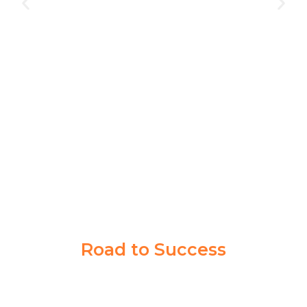
Akademi Taruna memberikan saya pengalaman yang
berharga dalam mencapai tujuan cita-cita saya. Guru
dan Coachnya sabar banget memberikan ilmu sampai
saya paham.
Syahrul Akbar
Taruna Akmil
Road to Success