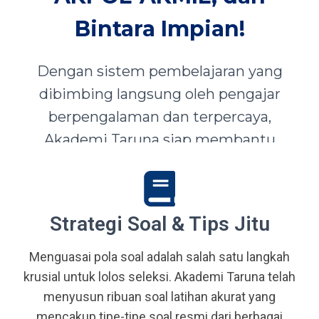
Bintara Impian!
Dengan sistem pembelajaran yang
dibimbing langsung oleh pengajar
berpengalaman dan terpercaya,
Akademi Taruna siap membantu
siswa-siswi dari seluruh Indonesia
mewujudkan impian menjadi Taruna,
Abdi Negara, serta prajurit terbaik
Strategi Soal & Tips Jitu
bangsa.
Menguasai pola soal adalah salah satu langkah
krusial untuk lolos seleksi. Akademi Taruna telah
menyusun ribuan soal latihan akurat yang
mencakup tipe-tipe soal resmi dari berbagai