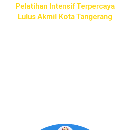
Pelatihan Intensif Terpercaya
Lulus Akmil Kota Tangerang
Pelatihan Intensif
Taruna
bergaransi uang kembali dengan
layanan terbaik dan terlengkap di Kota Tangerang mulai
dari pendampingan pendaftaran/administrasi, seleksi
kemampuan dasar, kemampuan bidang, tes psikologi,
kesamaptaan dan wawancara.
Bimbel Akademi Taruna siap menjadi
#SahabatTaruna
untuk mendampingimu
SAMPAI LULUS
.
Program Bergaransi Uang
Kembali 100%