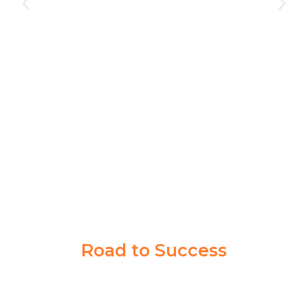
Akademi Taruna memberikan saya pengalaman yang
berharga dalam mencapai tujuan cita-cita saya. Guru
dan Coachnya sabar banget memberikan ilmu sampai
saya paham.
Syahrul Akbar
Taruna Akmil
Road to Success