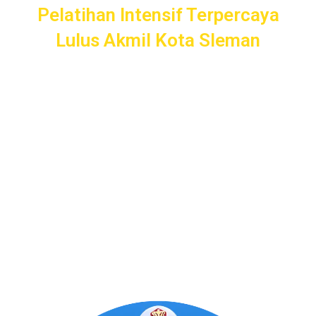
Pelatihan Intensif Terpercaya
Lulus Akmil Kota Sleman
Pelatihan Intensif
Taruna
bergaransi uang kembali dengan
layanan terbaik dan terlengkap di Kota Sleman mulai dari
pendampingan pendaftaran/administrasi, seleksi
kemampuan dasar, kemampuan bidang, tes psikologi,
kesamaptaan dan wawancara.
Bimbel Akademi Taruna siap menjadi
#SahabatTaruna
untuk mendampingimu
SAMPAI LULUS
.
Program Bergaransi Uang
Kembali 100%