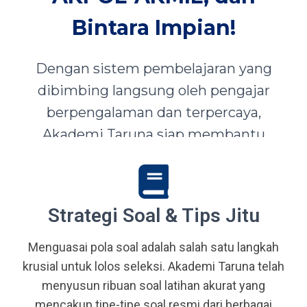
Bintara Impian!
Dengan sistem pembelajaran yang
dibimbing langsung oleh pengajar
berpengalaman dan terpercaya,
Akademi Taruna siap membantu
siswa-siswi dari seluruh Indonesia
mewujudkan impian menjadi Taruna,
Abdi Negara, serta prajurit terbaik
Strategi Soal & Tips Jitu
bangsa.
Menguasai pola soal adalah salah satu langkah
krusial untuk lolos seleksi. Akademi Taruna telah
menyusun ribuan soal latihan akurat yang
mencakup tipe-tipe soal resmi dari berbagai