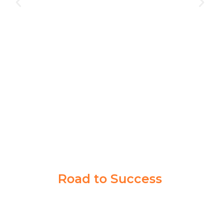
Bimbingan di Akademi Taruna gak cuma buat satu
orang, banyak siswa lain juga berhasil jadi taruna.
Program dan pengajarannya bener-bener ngebantu
persiapan tes di Kedinasan impianku
NABILLA KIRANA
PPI MADIUN
Road to Success