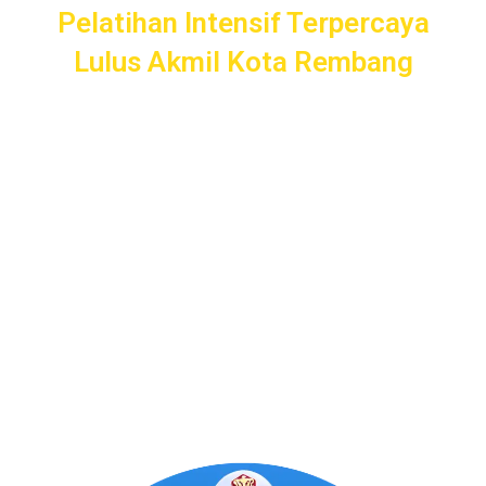
Pelatihan Intensif Terpercaya
Lulus Akmil Kota Rembang
Pelatihan Intensif
Taruna
bergaransi uang kembali dengan
layanan terbaik dan terlengkap di Kota Rembang mulai dari
pendampingan pendaftaran/administrasi, seleksi
kemampuan dasar, kemampuan bidang, tes psikologi,
kesamaptaan dan wawancara.
Bimbel Akademi Taruna siap menjadi
#SahabatTaruna
untuk mendampingimu
SAMPAI LULUS
.
Program Bergaransi Uang
Kembali 100%