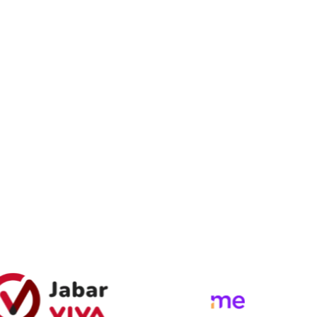
99
%
Materi Prediktif