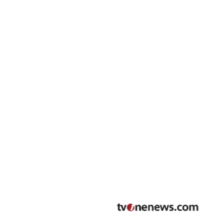
90
%
Tingkat Kelulusan
Tahun
Berpe