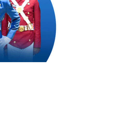
0
++
 Mengejar Cita-Citanya