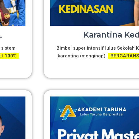
L
Karantina Ke
 sistem
Bimbel super intensif lulus Sekolah
LI 100%
karantina (menginap).
BERGARANSI