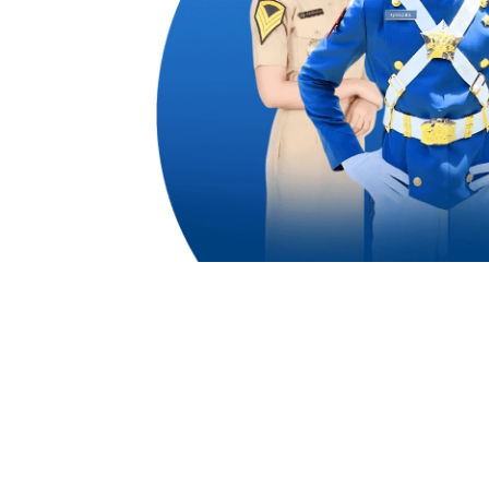
dengan
ulai dari
emampuan
n dan
na
untuk
1,50
ali
Alumni Akademi Taruna Berhasil