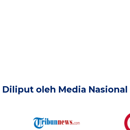
20
+
38
Provinsi di Layani
ngalaman
Diliput oleh Media Nasional​