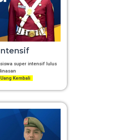
Intensif
siswa super intensif lulus
dinasan
 Uang Kembali