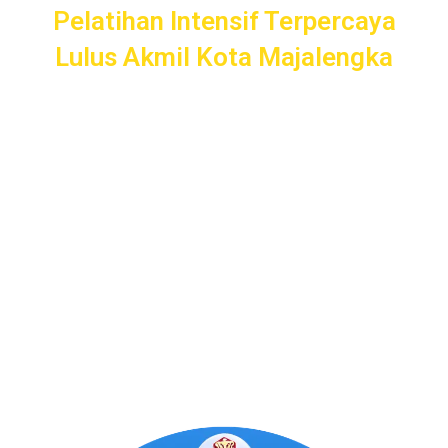
Pelatihan Intensif Terpercaya
Lulus Akmil Kota Majalengka
Pelatihan Intensif
Taruna
bergaransi uang kembali dengan
layanan terbaik dan terlengkap di Kota Majalengka mulai
dari pendampingan pendaftaran/administrasi, seleksi
kemampuan dasar, kemampuan bidang, tes psikologi,
kesamaptaan dan wawancara.
Bimbel Akademi Taruna siap menjadi
#SahabatTaruna
untuk mendampingimu
SAMPAI LULUS
.
Program Bergaransi Uang
Kembali 100%