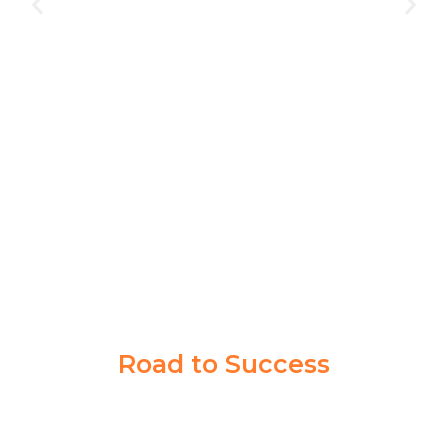
Akademi Taruna memberikan saya pengalaman yang
berharga dalam mencapai tujuan cita-cita saya. Guru
dan Coachnya sabar banget memberikan ilmu sampai
saya paham.
Syahrul Akbar
Taruna Akmil
Road to Success