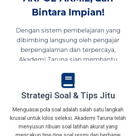
Bintara Impian!
Dengan sistem pembelajaran yang
dibimbing langsung oleh pengajar
berpengalaman dan terpercaya,
Akademi Taruna siap membantu
siswa-siswi dari seluruh Indonesia
mewujudkan impian menjadi Taruna,
Abdi Negara, serta prajurit terbaik
Strategi Soal & Tips Jitu
bangsa.
Menguasai pola soal adalah salah satu langkah
krusial untuk lolos seleksi. Akademi Taruna telah
menyusun ribuan soal latihan akurat yang
mencakup tipe-tipe soal resmi dari berbagai