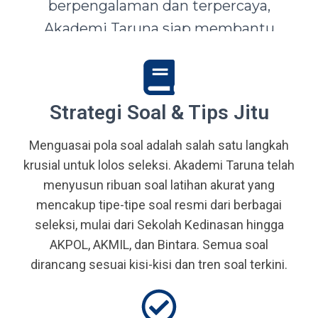
berpengalaman dan terpercaya,
Akademi Taruna siap membantu
siswa-siswi dari seluruh Indonesia
mewujudkan impian menjadi Taruna,
Abdi Negara, serta prajurit terbaik
Strategi Soal & Tips Jitu
bangsa.
Menguasai pola soal adalah salah satu langkah
krusial untuk lolos seleksi. Akademi Taruna telah
menyusun ribuan soal latihan akurat yang
mencakup tipe-tipe soal resmi dari berbagai
seleksi, mulai dari Sekolah Kedinasan hingga
AKPOL, AKMIL, dan Bintara. Semua soal
dirancang sesuai kisi-kisi dan tren soal terkini.