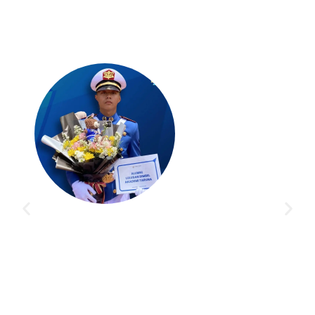
 jelas,
"Akhirnya mimpi jadi taruna AKMIL tercapa
bener ngebantu
karena bimbingan top dari Akademi Taruna. 
nget! 🙌
jadi lebih mudah, banyak tips, dan semanga
pernah kendor. Terima kasih banget!"
I GEDE PUTU ANANDA LANANG