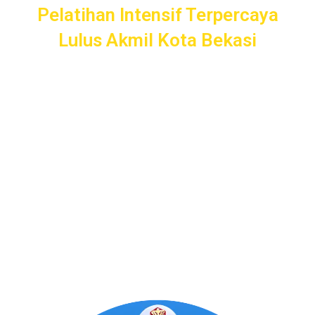
Pelatihan Intensif Terpercaya
Lulus Akmil Kota Bekasi
Pelatihan Intensif
Taruna
bergaransi uang kembali dengan
layanan terbaik dan terlengkap di Kota Bekasi mulai dari
pendampingan pendaftaran/administrasi, seleksi
kemampuan dasar, kemampuan bidang, tes psikologi,
kesamaptaan dan wawancara.
Bimbel Akademi Taruna siap menjadi
#SahabatTaruna
untuk mendampingimu
SAMPAI LULUS
.
Program Bergaransi Uang
Kembali 100%