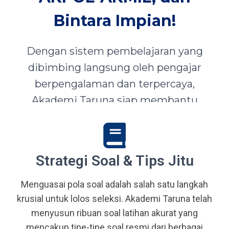
Bintara Impian!
Dengan sistem pembelajaran yang
dibimbing langsung oleh pengajar
berpengalaman dan terpercaya,
Akademi Taruna siap membantu
siswa-siswi dari seluruh Indonesia
mewujudkan impian menjadi Taruna,
Abdi Negara, serta prajurit terbaik
Strategi Soal & Tips Jitu
bangsa.
Menguasai pola soal adalah salah satu langkah
krusial untuk lolos seleksi. Akademi Taruna telah
menyusun ribuan soal latihan akurat yang
mencakup tipe-tipe soal resmi dari berbagai