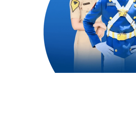
dengan
dari
emampuan
n dan
na
untuk
1,50
ali
Alumni Akademi Taruna Berhasil