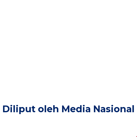
20
+
38
Provinsi di Layani
ngalaman
Diliput oleh Media Nasional​