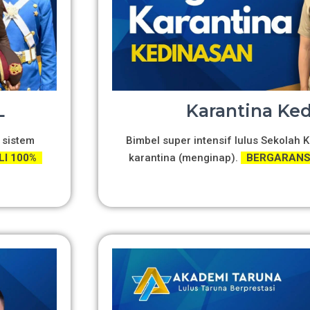
L
Karantina Ke
 sistem
Bimbel super intensif lulus Sekolah
LI 100%
karantina (menginap).
BERGARANSI