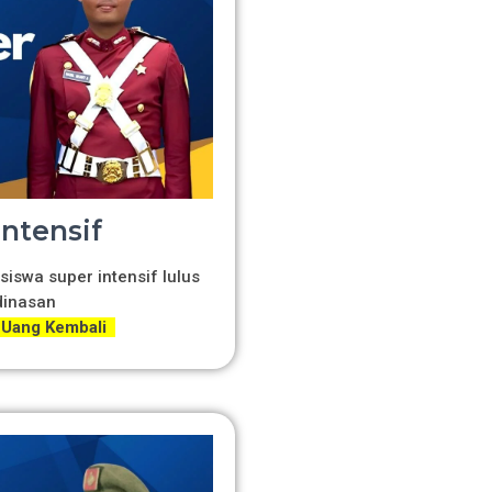
Intensif
siswa super intensif lulus
dinasan
 Uang Kembali