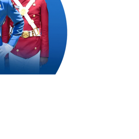
0
++
 Mengejar Cita-Citanya