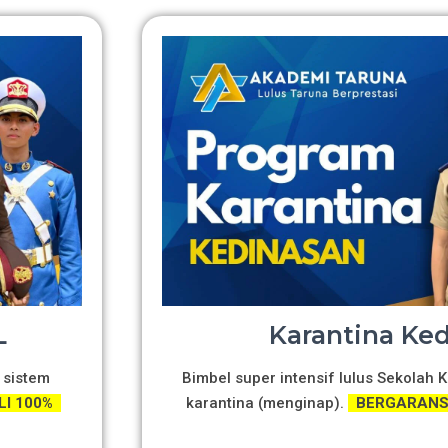
L
Karantina Ke
 sistem
Bimbel super intensif lulus Sekolah
LI 100%
karantina (menginap).
BERGARANSI