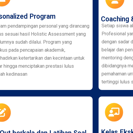
sonalized Program
Coaching 
Setiap siswa a
ram pendampingan personal yang dirancang
Profesional ya
s sesuai hasil Holistic Assessment yang
dengan sadar 
umnya sudah dilalui. Program yang
belajar dan pe
kus pada pencapaian akademik,
mentoring den
adirkan ketertarikan dan kecintaan untuk
dibidangnya m
ar hingga menciptakan prestasi lulus
pemahaman unt
lah kedinasan
tertinggi lulus
Kelas Eksk