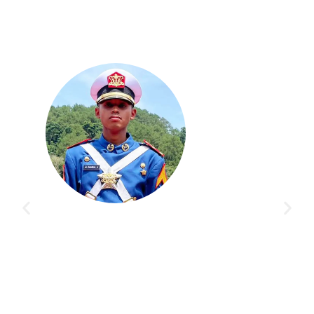
galaman yang
Bimbingan di Akademi Taruna gak cuma buat 
ta saya. Guru
orang, banyak siswa lain juga berhasil jadi tar
n ilmu sampai
Program dan pengajarannya bener-bener ngeb
persiapan tes di Kedinasan impianku
NABILLA KIRANA