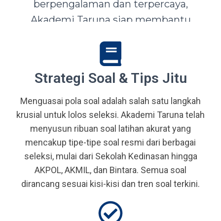
berpengalaman dan terpercaya,
Akademi Taruna siap membantu
siswa-siswi dari seluruh Indonesia
mewujudkan impian menjadi Taruna,
Abdi Negara, serta prajurit terbaik
Strategi Soal & Tips Jitu
bangsa.
Menguasai pola soal adalah salah satu langkah
krusial untuk lolos seleksi. Akademi Taruna telah
menyusun ribuan soal latihan akurat yang
mencakup tipe-tipe soal resmi dari berbagai
seleksi, mulai dari Sekolah Kedinasan hingga
AKPOL, AKMIL, dan Bintara. Semua soal
dirancang sesuai kisi-kisi dan tren soal terkini.