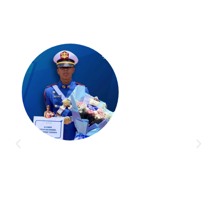
"Akhirnya lolos ke AKPOL ! Semua berkat bimbingan di
Akademi Taruna. Materinya lengkap, pembimbingnya
asik, dan selalu support. Gak nyesel ikut di sini! 💪✨"
ALEXANDER DALIMUNTE
AKPOL