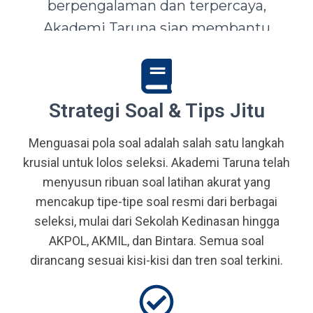
berpengalaman dan terpercaya,
Akademi Taruna siap membantu
siswa-siswi dari seluruh Indonesia
mewujudkan impian menjadi Taruna,
Abdi Negara, serta prajurit terbaik
Strategi Soal & Tips Jitu
bangsa.
Menguasai pola soal adalah salah satu langkah
krusial untuk lolos seleksi. Akademi Taruna telah
menyusun ribuan soal latihan akurat yang
mencakup tipe-tipe soal resmi dari berbagai
seleksi, mulai dari Sekolah Kedinasan hingga
AKPOL, AKMIL, dan Bintara. Semua soal
dirancang sesuai kisi-kisi dan tren soal terkini.