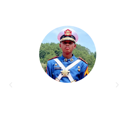
 memberikan saya pengalaman yang
Bimbingan di Akademi
mencapai tujuan cita-cita saya. Guru
orang, banyak siswa lai
abar banget memberikan ilmu sampai
Program dan pengajar
persiapan tes di Kedi
NABILLA KIRANA