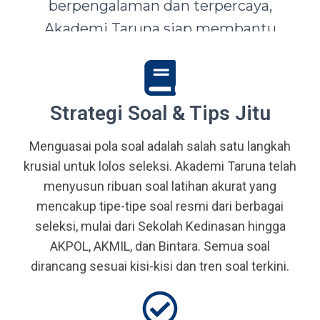
berpengalaman dan terpercaya,
Akademi Taruna siap membantu
siswa-siswi dari seluruh Indonesia
mewujudkan impian menjadi Taruna,
Abdi Negara, serta prajurit terbaik
Strategi Soal & Tips Jitu
bangsa.
Menguasai pola soal adalah salah satu langkah
krusial untuk lolos seleksi. Akademi Taruna telah
menyusun ribuan soal latihan akurat yang
mencakup tipe-tipe soal resmi dari berbagai
seleksi, mulai dari Sekolah Kedinasan hingga
AKPOL, AKMIL, dan Bintara. Semua soal
dirancang sesuai kisi-kisi dan tren soal terkini.