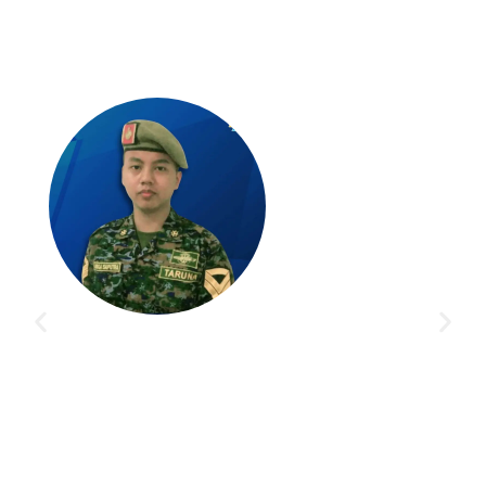
Alhamdulillah..
dengan didikan dan bantuan para guru
dari Akademi Taruna
, telah membantu saya meraih
impian saya menjadi seorang taruna akmil. Terima
kasih kepada guru-guru serta lembaga bimbingan
belajar Akademi Taruna atas bimbingannya.