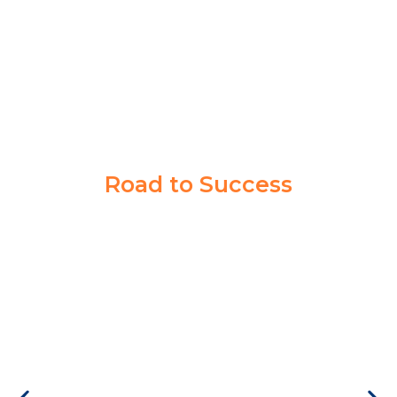
Rafi Rendrahadi
Taruna Akmil
Road to Success