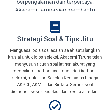
berpengalaman dan terpercaya,
Akademi Taruna siap membantu
siswa-siswi dari seluruh Indonesia
mewujudkan impian menjadi Taruna,
Abdi Negara, serta prajurit terbaik
Strategi Soal & Tips Jitu
bangsa.
Menguasai pola soal adalah salah satu langkah
krusial untuk lolos seleksi. Akademi Taruna telah
menyusun ribuan soal latihan akurat yang
mencakup tipe-tipe soal resmi dari berbagai
seleksi, mulai dari Sekolah Kedinasan hingga
AKPOL, AKMIL, dan Bintara. Semua soal
dirancang sesuai kisi-kisi dan tren soal terkini.