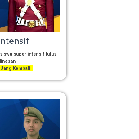
Intensif
siswa super intensif lulus
dinasan
 Uang Kembali