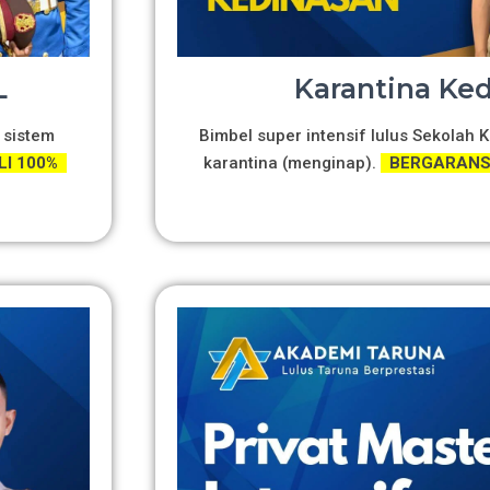
L
Karantina Ke
 sistem
Bimbel super intensif lulus Sekolah
LI 100%
karantina (menginap).
BERGARANSI