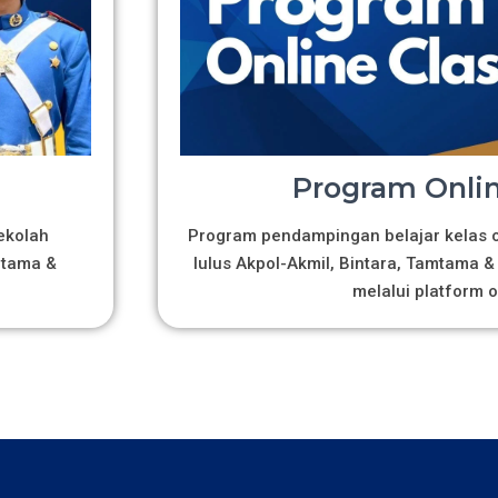
Program Onlin
ekolah
Program pendampingan belajar kelas on
mtama &
lulus Akpol-Akmil, Bintara, Tamtama & 
melalui platform o