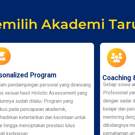
milih Akademi Tar
sonalized Program
Coaching 
Setiap siswa a
ram pendampingan personal yang dirancang
Profesional ya
s sesuai hasil Holistic Assessment yang
dengan sadar 
umnya sudah dilalui. Program yang
belajar dan pe
kus pada pencapaian akademik,
mentoring den
adirkan ketertarikan dan kecintaan untuk
dibidangnya m
ar hingga menciptakan prestasi lulus
pemahaman unt
lah kedinasan