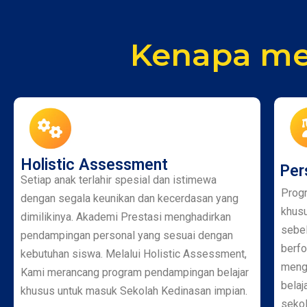
Kenapa me
Holistic Assessment
Per
Setiap anak terlahir spesial dan istimewa
Prog
dengan segala keunikan dan kecerdasan yang
khusu
dimilikinya. Akademi Prestasi menghadirkan
sebel
pendampingan personal yang sesuai dengan
berfo
kebutuhan siswa. Melalui Holistic Assessment,
mengh
Kami merancang program pendampingan belajar
belaj
khusus untuk masuk Sekolah Kedinasan impian.
seko