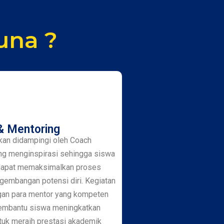
una ?
& Mentoring
kan didampingi oleh Coach
ng menginspirasi sehingga siswa
dapat memaksimalkan proses
ngembangan potensi diri. Kegiatan
gan para mentor yang kompeten
embantu siswa meningkatkan
uk meraih prestasi akademik