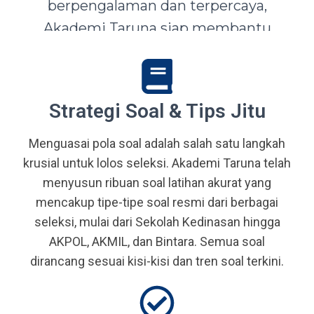
berpengalaman dan terpercaya,
Akademi Taruna siap membantu
siswa-siswi dari seluruh Indonesia
mewujudkan impian menjadi Taruna,
Abdi Negara, serta prajurit terbaik
Strategi Soal & Tips Jitu
bangsa.
Menguasai pola soal adalah salah satu langkah
krusial untuk lolos seleksi. Akademi Taruna telah
menyusun ribuan soal latihan akurat yang
mencakup tipe-tipe soal resmi dari berbagai
seleksi, mulai dari Sekolah Kedinasan hingga
AKPOL, AKMIL, dan Bintara. Semua soal
dirancang sesuai kisi-kisi dan tren soal terkini.