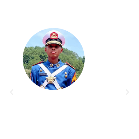
saya pengalaman yang
Bimbingan di Akademi Taruna gak c
n cita-cita saya. Guru
orang, banyak siswa lain juga berhasi
emberikan ilmu sampai
Program dan pengajarannya bener-b
persiapan tes di Kedinasan impiank
NABILLA KIRANA