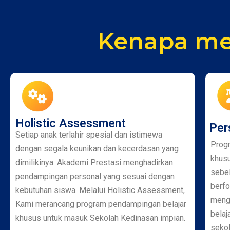
Kenapa me
Holistic Assessment
Per
Setiap anak terlahir spesial dan istimewa
Prog
dengan segala keunikan dan kecerdasan yang
khusu
dimilikinya. Akademi Prestasi menghadirkan
sebel
pendampingan personal yang sesuai dengan
berfo
kebutuhan siswa. Melalui Holistic Assessment,
mengh
Kami merancang program pendampingan belajar
belaj
khusus untuk masuk Sekolah Kedinasan impian.
seko