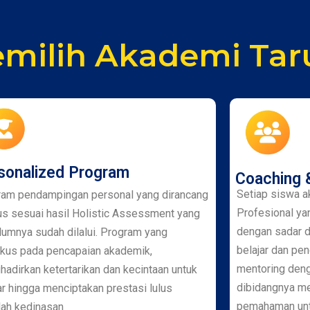
milih Akademi Tar
sonalized Program
Coaching 
Setiap siswa a
ram pendampingan personal yang dirancang
Profesional ya
s sesuai hasil Holistic Assessment yang
dengan sadar 
umnya sudah dilalui. Program yang
belajar dan pe
kus pada pencapaian akademik,
mentoring den
adirkan ketertarikan dan kecintaan untuk
dibidangnya m
ar hingga menciptakan prestasi lulus
pemahaman unt
lah kedinasan