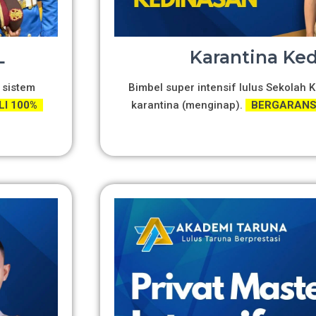
L
Karantina Ke
 sistem
Bimbel super intensif lulus Sekolah
LI 100%
karantina (menginap).
BERGARANSI