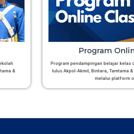
Program Onlin
ekolah
Program pendampingan belajar kelas on
mtama &
lulus Akpol-Akmil, Bintara, Tamtama & 
melalui platform o