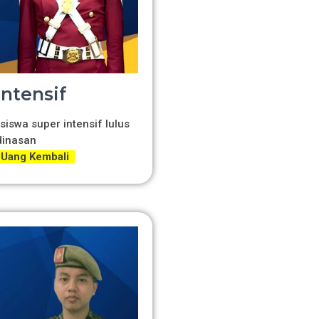
Intensif
siswa super intensif lulus
dinasan
 Uang Kembali