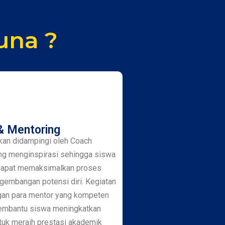
una ?
& Mentoring
kan didampingi oleh Coach
ng menginspirasi sehingga siswa
dapat memaksimalkan proses
ngembangan potensi diri. Kegiatan
gan para mentor yang kompeten
embantu siswa meningkatkan
uk meraih prestasi akademik