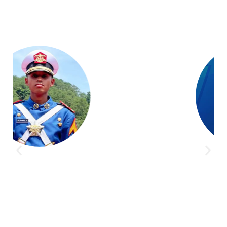
Bimbingan di Akademi Taruna gak cuma buat satu
orang, banyak siswa lain juga berhasil jadi taruna.
Program dan pengajarannya bener-bener ngebantu
persiapan tes di Kedinasan impianku
NABILLA KIRANA