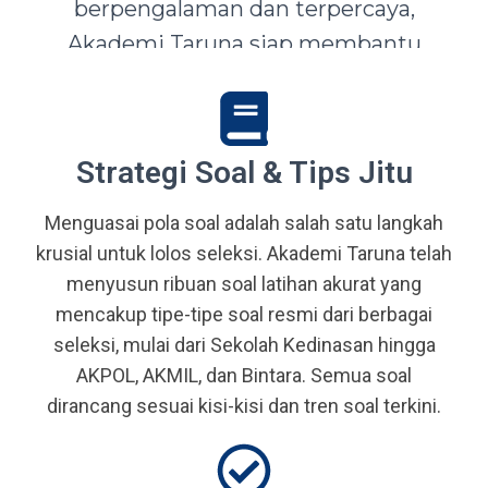
berpengalaman dan terpercaya,
Akademi Taruna siap membantu
siswa-siswi dari seluruh Indonesia
mewujudkan impian menjadi Taruna,
Abdi Negara, serta prajurit terbaik
Strategi Soal & Tips Jitu
bangsa.
Menguasai pola soal adalah salah satu langkah
krusial untuk lolos seleksi. Akademi Taruna telah
menyusun ribuan soal latihan akurat yang
mencakup tipe-tipe soal resmi dari berbagai
seleksi, mulai dari Sekolah Kedinasan hingga
AKPOL, AKMIL, dan Bintara. Semua soal
dirancang sesuai kisi-kisi dan tren soal terkini.