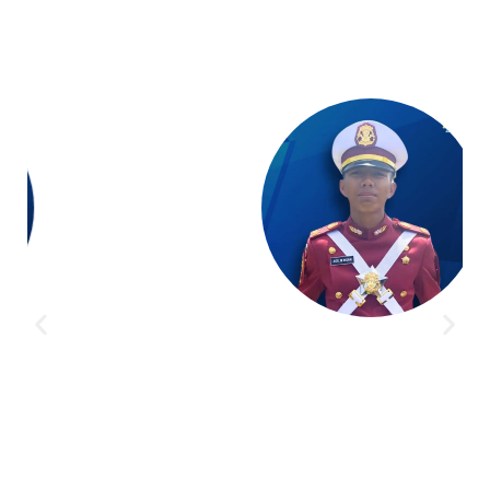
Terima kasih untuk coach dan guru terbaik di Akademi
Taruna. Bimbingannya sangat membantu, baik dalam
materi maupun dalam membangun kepercayaan diri.
Lolos Akpol, berkat mereka!
AGIL MUHAMMAD IHSAN