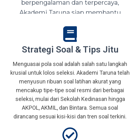
berpengalaman dan terpercaya,
Akademi Taruna siap membantu
siswa-siswi dari seluruh Indonesia
mewujudkan impian menjadi Taruna,
Abdi Negara, serta prajurit terbaik
Strategi Soal & Tips Jitu
bangsa.
Menguasai pola soal adalah salah satu langkah
krusial untuk lolos seleksi. Akademi Taruna telah
menyusun ribuan soal latihan akurat yang
mencakup tipe-tipe soal resmi dari berbagai
seleksi, mulai dari Sekolah Kedinasan hingga
AKPOL, AKMIL, dan Bintara. Semua soal
dirancang sesuai kisi-kisi dan tren soal terkini.