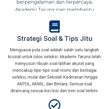
berpengalaman dan terpercaya,
Akademi Taruna siap membantu
siswa-siswi dari seluruh Indonesia
mewujudkan impian menjadi Taruna,
Abdi Negara, serta prajurit terbaik
Strategi Soal & Tips Jitu
bangsa.
Menguasai pola soal adalah salah satu langkah
krusial untuk lolos seleksi. Akademi Taruna telah
menyusun ribuan soal latihan akurat yang
mencakup tipe-tipe soal resmi dari berbagai
seleksi, mulai dari Sekolah Kedinasan hingga
AKPOL, AKMIL, dan Bintara. Semua soal
dirancang sesuai kisi-kisi dan tren soal terkini.