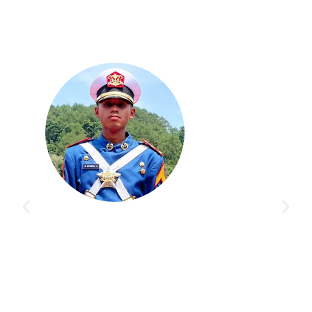
alaman yang
Bimbingan di Akademi Taruna gak cuma buat s
a saya. Guru
orang, banyak siswa lain juga berhasil jadi taru
 ilmu sampai
Program dan pengajarannya bener-bener ngeba
persiapan tes di Kedinasan impianku
NABILLA KIRANA