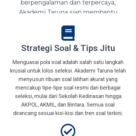
berpengalaman dan terpercaya,
Akademi Taruna siap membantu
siswa-siswi dari seluruh Indonesia
mewujudkan impian menjadi Taruna,
Abdi Negara, serta prajurit terbaik
Strategi Soal & Tips Jitu
bangsa.
Menguasai pola soal adalah salah satu langkah
krusial untuk lolos seleksi. Akademi Taruna telah
menyusun ribuan soal latihan akurat yang
mencakup tipe-tipe soal resmi dari berbagai
seleksi, mulai dari Sekolah Kedinasan hingga
AKPOL, AKMIL, dan Bintara. Semua soal
dirancang sesuai kisi-kisi dan tren soal terkini.