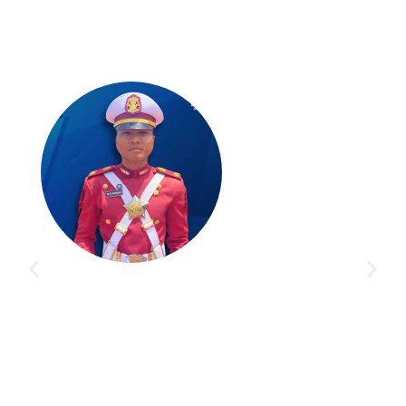
Alhamdulillah bisa lulus AKPOL Berkat bimbingan tim
Akademi Taruna yang hebat dan guru-guru terbaiknya
melatih saya sampai lulus. Terima kasih dan sukses
selalu Akademi Taruna.
Nabil Muafi A