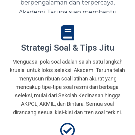
berpengalaman dan terpercaya,
Akademi Taruna siap membantu
siswa-siswi dari seluruh Indonesia
mewujudkan impian menjadi Taruna,
Abdi Negara, serta prajurit terbaik
Strategi Soal & Tips Jitu
bangsa.
Menguasai pola soal adalah salah satu langkah
krusial untuk lolos seleksi. Akademi Taruna telah
menyusun ribuan soal latihan akurat yang
mencakup tipe-tipe soal resmi dari berbagai
seleksi, mulai dari Sekolah Kedinasan hingga
AKPOL, AKMIL, dan Bintara. Semua soal
dirancang sesuai kisi-kisi dan tren soal terkini.