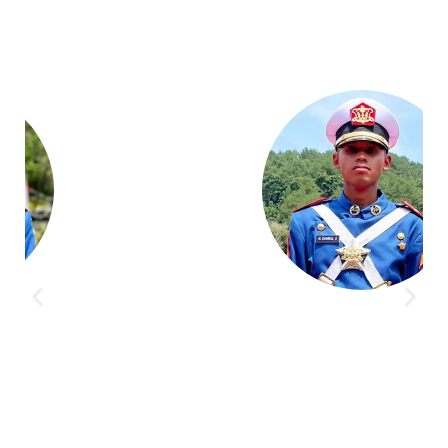
Akademi Taruna memberikan saya pengalaman yang
berharga dalam mencapai tujuan cita-cita saya. Guru
dan Coachnya sabar banget memberikan ilmu sampai
saya paham.
Syahrul Akbar