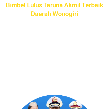
Bimbel Lulus Taruna Akmil Terbaik
Daerah Wonogiri
Akademi Taruna menawarkan layanan persiapan lengkap
untuk calon Taruna Akmil daerah Wonogiri. Dari
pendampingan pendaftaran, seleksi kemampuan dasar, tes
psikologi, hingga wawancara, kami siap mendampingi Anda
untuk sukses masuk Akademi Kepolisian dengan
pengajaran profesional dan terpercaya.
Program Bergaransi Uang
Kembali 100%