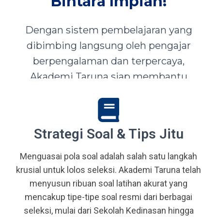
Bintara Impian!
Dengan sistem pembelajaran yang
dibimbing langsung oleh pengajar
berpengalaman dan terpercaya,
Akademi Taruna siap membantu
siswa-siswi dari seluruh Indonesia
mewujudkan impian menjadi Taruna,
Abdi Negara, serta prajurit terbaik
Strategi Soal & Tips Jitu
bangsa.
Menguasai pola soal adalah salah satu langkah
krusial untuk lolos seleksi. Akademi Taruna telah
menyusun ribuan soal latihan akurat yang
mencakup tipe-tipe soal resmi dari berbagai
seleksi, mulai dari Sekolah Kedinasan hingga