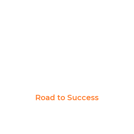
Akademi Taruna memberikan saya pengalaman yang
berharga dalam mencapai tujuan cita-cita saya. Guru
dan Coachnya sabar banget memberikan ilmu sampai
saya paham.
Syahrul Akbar
Taruna Akmil
Road to Success