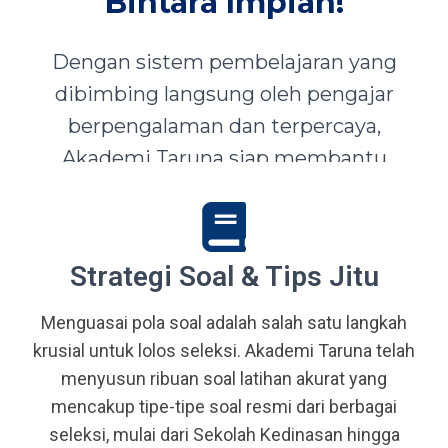
Bintara Impian!
Dengan sistem pembelajaran yang
dibimbing langsung oleh pengajar
berpengalaman dan terpercaya,
Akademi Taruna siap membantu
siswa-siswi dari seluruh Indonesia
mewujudkan impian menjadi Taruna,
Abdi Negara, serta prajurit terbaik
Strategi Soal & Tips Jitu
bangsa.
Menguasai pola soal adalah salah satu langkah
krusial untuk lolos seleksi. Akademi Taruna telah
menyusun ribuan soal latihan akurat yang
mencakup tipe-tipe soal resmi dari berbagai
seleksi, mulai dari Sekolah Kedinasan hingga