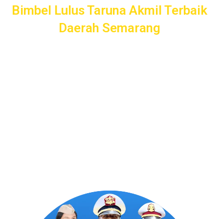
Bimbel Lulus Taruna Akmil Terbaik
Daerah Semarang
Akademi Taruna menawarkan layanan persiapan lengkap
untuk calon Taruna Akmil daerah Semarang. Dari
pendampingan pendaftaran, seleksi kemampuan dasar, tes
psikologi, hingga wawancara, kami siap mendampingi Anda
untuk sukses masuk Akademi Kepolisian dengan
pengajaran profesional dan terpercaya.
Program Bergaransi Uang
Kembali 100%