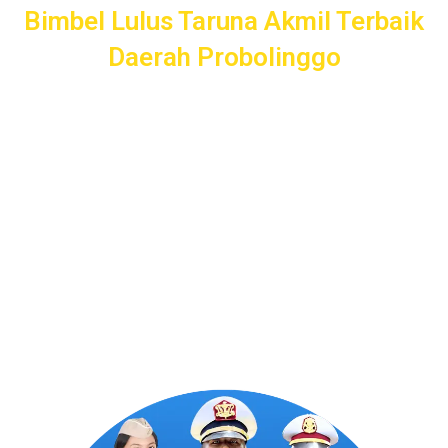
Bimbel Lulus Taruna Akmil Terbaik
Daerah Probolinggo
Akademi Taruna menawarkan layanan persiapan lengkap
untuk calon Taruna Akmil daerah Probolinggo. Dari
pendampingan pendaftaran, seleksi kemampuan dasar, tes
psikologi, hingga wawancara, kami siap mendampingi Anda
untuk sukses masuk Akademi Kepolisian dengan
pengajaran profesional dan terpercaya.
Program Bergaransi Uang
Kembali 100%