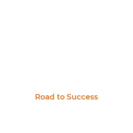
Akademi Taruna memberikan saya pengalaman yang
berharga dalam mencapai tujuan cita-cita saya. Guru
dan Coachnya sabar banget memberikan ilmu sampai
saya paham.
Syahrul Akbar
Taruna Akmil
Road to Success