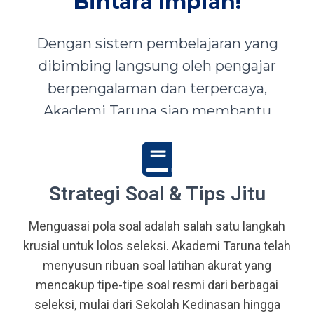
Bintara Impian!
Dengan sistem pembelajaran yang
dibimbing langsung oleh pengajar
berpengalaman dan terpercaya,
Akademi Taruna siap membantu
siswa-siswi dari seluruh Indonesia
mewujudkan impian menjadi Taruna,
Abdi Negara, serta prajurit terbaik
Strategi Soal & Tips Jitu
bangsa.
Menguasai pola soal adalah salah satu langkah
krusial untuk lolos seleksi. Akademi Taruna telah
menyusun ribuan soal latihan akurat yang
mencakup tipe-tipe soal resmi dari berbagai
seleksi, mulai dari Sekolah Kedinasan hingga