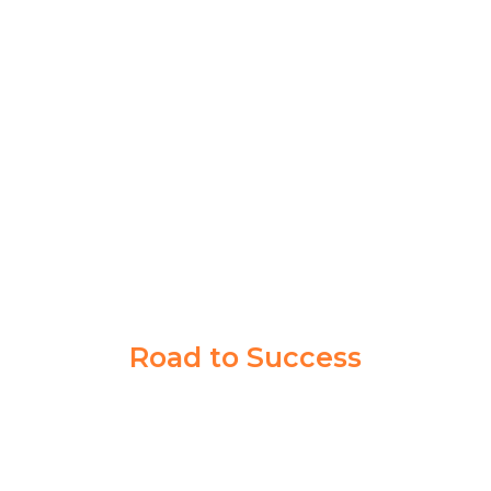
Bimbingan di Akademi Taruna gak cuma buat satu
orang, banyak siswa lain juga berhasil jadi taruna.
Program dan pengajarannya bener-bener ngebantu
persiapan tes di Kedinasan impianku
NABILLA KIRANA
PPI MADIUN
Road to Success