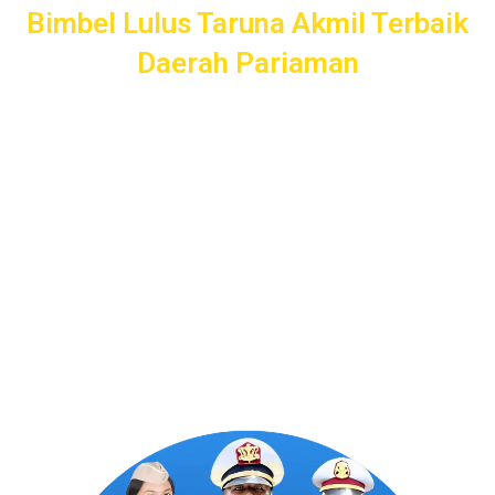
Bimbel Lulus Taruna Akmil Terbaik
Daerah Pariaman
Akademi Taruna menawarkan layanan persiapan lengkap
untuk calon Taruna Akmil daerah Pariaman. Dari
pendampingan pendaftaran, seleksi kemampuan dasar, tes
psikologi, hingga wawancara, kami siap mendampingi Anda
untuk sukses masuk Akademi Kepolisian dengan
pengajaran profesional dan terpercaya.
Program Bergaransi Uang
Kembali 100%