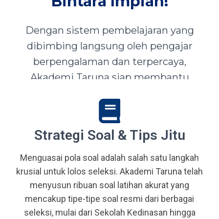
Bintara Impian!
Dengan sistem pembelajaran yang
dibimbing langsung oleh pengajar
berpengalaman dan terpercaya,
Akademi Taruna siap membantu
siswa-siswi dari seluruh Indonesia
mewujudkan impian menjadi Taruna,
Abdi Negara, serta prajurit terbaik
Strategi Soal & Tips Jitu
bangsa.
Menguasai pola soal adalah salah satu langkah
krusial untuk lolos seleksi. Akademi Taruna telah
menyusun ribuan soal latihan akurat yang
mencakup tipe-tipe soal resmi dari berbagai
seleksi, mulai dari Sekolah Kedinasan hingga