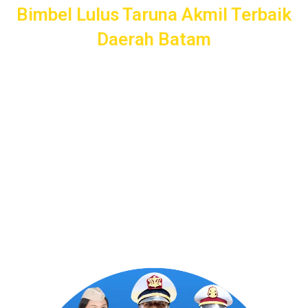
Bimbel Lulus Taruna Akmil Terbaik
Daerah Batam
Akademi Taruna menawarkan layanan persiapan lengkap
untuk calon Taruna Akmil daerah Batam. Dari
pendampingan pendaftaran, seleksi kemampuan dasar, tes
psikologi, hingga wawancara, kami siap mendampingi Anda
untuk sukses masuk Akademi Kepolisian dengan
pengajaran profesional dan terpercaya.
Program Bergaransi Uang
Kembali 100%