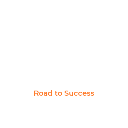
Bimbingan di Akademi Taruna gak cuma buat satu
orang, banyak siswa lain juga berhasil jadi taruna.
Program dan pengajarannya bener-bener ngebantu
persiapan tes di Kedinasan impianku
NABILLA KIRANA
PPI MADIUN
Road to Success