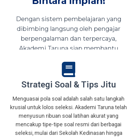
Bintara Impian!
Dengan sistem pembelajaran yang
dibimbing langsung oleh pengajar
berpengalaman dan terpercaya,
Akademi Taruna siap membantu
siswa-siswi dari seluruh Indonesia
mewujudkan impian menjadi Taruna,
Abdi Negara, serta prajurit terbaik
Strategi Soal & Tips Jitu
bangsa.
Menguasai pola soal adalah salah satu langkah
krusial untuk lolos seleksi. Akademi Taruna telah
menyusun ribuan soal latihan akurat yang
mencakup tipe-tipe soal resmi dari berbagai
seleksi, mulai dari Sekolah Kedinasan hingga