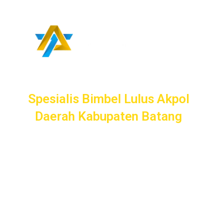
Spesialis Bimbel Lulus Akpol
Daerah Kabupaten Batang
Spesialis
Bimbel Taruna
bergaransi uang kembali dengan
layanan terbaik dan terlengkap di Kabupaten Batang mulai
dari pendampingan pendaftaran/administrasi, seleksi
kemampuan dasar, kemampuan bidang, tes psikologi,
kesamaptaan dan wawancara.
Bimbel Akademi Taruna siap menjadi
#SahabatTaruna
untuk mendampingimu
SAMPAI LULUS
.