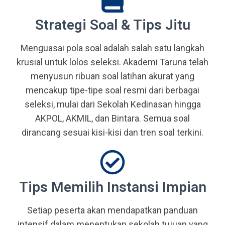
Abdi Negara, serta prajurit terbaik
Strategi Soal & Tips Jitu
bangsa.
Menguasai pola soal adalah salah satu langkah
krusial untuk lolos seleksi. Akademi Taruna telah
menyusun ribuan soal latihan akurat yang
mencakup tipe-tipe soal resmi dari berbagai
seleksi, mulai dari Sekolah Kedinasan hingga
AKPOL, AKMIL, dan Bintara. Semua soal
dirancang sesuai kisi-kisi dan tren soal terkini.
Tips Memilih Instansi Impian
Setiap peserta akan mendapatkan panduan
intensif dalam menentukan sekolah tujuan yang