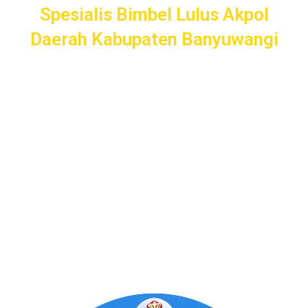
Spesialis Bimbel Lulus Akpol
Daerah Kabupaten Banyuwangi
Spesialis
Bimbel Taruna
bergaransi uang kembali dengan
layanan terbaik dan terlengkap di Kabupaten Banyuwangi
mulai dari pendampingan pendaftaran/administrasi, seleksi
kemampuan dasar, kemampuan bidang, tes psikologi,
kesamaptaan dan wawancara.
Bimbel Akademi Taruna siap menjadi
#SahabatTaruna
untuk mendampingimu
SAMPAI LULUS
.
Program Bergaransi Uang
Kembali 100%