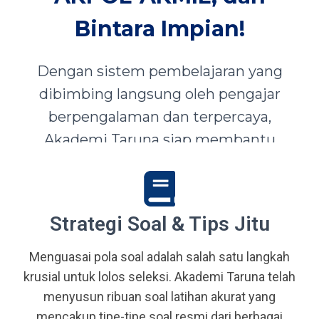
Bintara Impian!
Dengan sistem pembelajaran yang
dibimbing langsung oleh pengajar
berpengalaman dan terpercaya,
Akademi Taruna siap membantu
siswa-siswi dari seluruh Indonesia
mewujudkan impian menjadi Taruna,
Abdi Negara, serta prajurit terbaik
Strategi Soal & Tips Jitu
bangsa.
Menguasai pola soal adalah salah satu langkah
krusial untuk lolos seleksi. Akademi Taruna telah
menyusun ribuan soal latihan akurat yang
mencakup tipe-tipe soal resmi dari berbagai