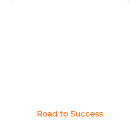
Akademi Taruna memberikan saya pengalaman yang
berharga dalam mencapai tujuan cita-cita saya. Guru
dan Coachnya sabar banget memberikan ilmu sampai
saya paham.
Syahrul Akbar
Taruna Akmil
Road to Success